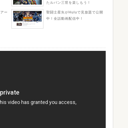
たルパン三世を楽しもう！
ツアー
聖闘士星矢がHuluで見放題で公開
中！全話動画配信中！