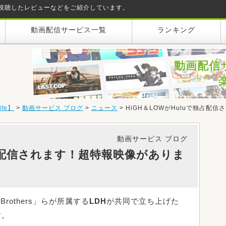
視聴したレビューなどをご紹介しています。
動画配信サービス一覧
ランキング
動画配信
fe】
>
動画サービス ブログ
>
ニュース
>
HiGH＆LOWがHuluで独占
動画サービス ブログ
独占配信されます！超特報映像がありま
Brothers」らが所属する
LDH
が共同で立ち上げた
す。